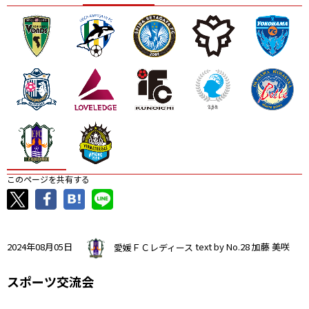
ニッパツ
名古屋
静岡
愛媛Ｌ
このページを共有する
2024年08月05日
愛媛ＦＣレディース
text by No.28 加藤 美咲
スポーツ交流会