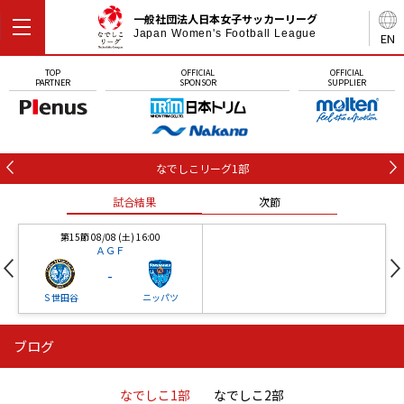
一般社団法人日本女子サッカーリーグ
Japan Women's Football League
EN
TOP
OFFICIAL
OFFICIAL
PARTNER
SPONSOR
SUPPLIER
なでしこリーグ1部
試合結果
次節
第15節 08/08 (土) 16:00
ＡＧＦ
-
Ｓ世田谷
ニッパツ
ブログ
第16節 09/05 (土) 15:00
第16節 09/05 (土) 15:00
試合結果
次節
ニッパツ
石人の星
-
-
なでしこ1部
なでしこ2部