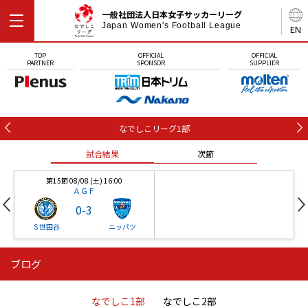
一般社団法人日本女子サッカーリーグ
Japan Women's Football League
EN
TOP
OFFICIAL
OFFICIAL
PARTNER
SPONSOR
SUPPLIER
なでしこリーグ1部
試合結果
次節
第15節 08/08 (土) 16:00
ＡＧＦ
0
-
3
Ｓ世田谷
ニッパツ
ブログ
第16節 09/05 (土) 15:00
第16節 09/05 (土) 15:00
試合結果
次節
ニッパツ
石人の星
-
-
なでしこ1部
なでしこ2部