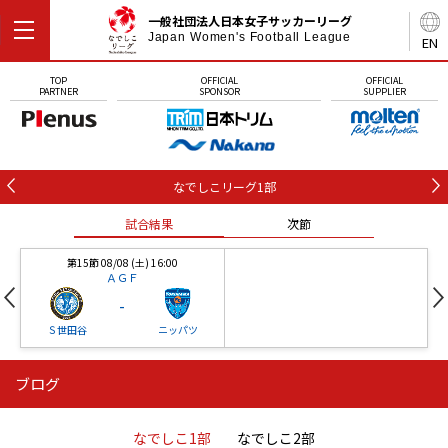
一般社団法人日本女子サッカーリーグ
Japan Women's Football League
EN
TOP
OFFICIAL
OFFICIAL
PARTNER
SPONSOR
SUPPLIER
なでしこリーグ1部
試合結果
次節
第15節 08/08 (土) 16:00
ＡＧＦ
-
Ｓ世田谷
ニッパツ
ブログ
第16節 09/05 (土) 15:00
第16節 09/05 (土) 15:00
試合結果
次節
ニッパツ
石人の星
-
-
なでしこ1部
なでしこ2部