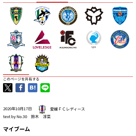
ニッパツ
名古屋
静岡
愛媛Ｌ
このページを共有する
2020年10月17日
愛媛ＦＣレディース
text by No.30 鈴木 淳菜
マイブーム