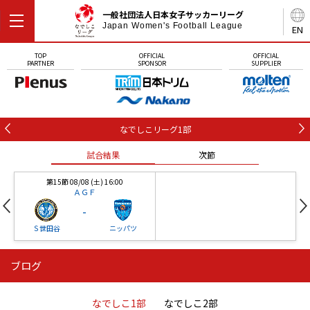
一般社団法人日本女子サッカーリーグ
Japan Women's Football League
EN
TOP
OFFICIAL
OFFICIAL
PARTNER
SPONSOR
SUPPLIER
なでしこリーグ1部
試合結果
次節
第15節 08/08 (土) 16:00
ＡＧＦ
-
Ｓ世田谷
ニッパツ
ブログ
第16節 09/05 (土) 15:00
第16節 09/05 (土) 15:00
試合結果
次節
ニッパツ
石人の星
-
-
なでしこ1部
なでしこ2部