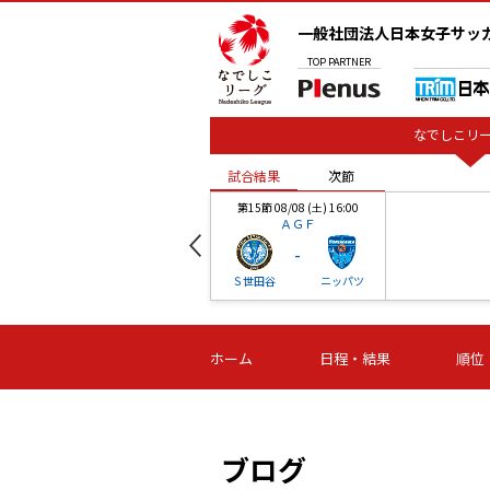
一般社団法人日本女子サッ
TOP
PARTNER
なでしこリー
試合結果
次節
00
第15節 08/08 (土) 16:00
ＡＧＦ
-
ベル
Ｓ世田谷
ニッパツ
試合結果
次節
00
第16節 09/06 (日) 15:00
第16節 09/05 (土) 15:00
第16節 09/05 (
ホーム
日程・結果
順位
津山
ニッパツ
石人の
-
-
-
体大
湯郷ベル
オルカ
ニッパツ
名古屋
静岡
ブログ