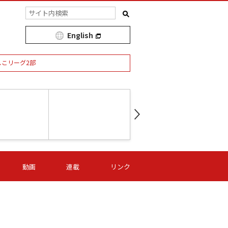
English
しこリーグ2部
第16節 09/05 (土) 15:00
第
ニッパツ
-
ニッパツ
名古屋
/06 (日) 15:00
第16節 09/06 (日) 15:00
第16節 09/05 (土) 15:00
第
動画
連載
リンク
オリプリ
津山
ニッパツ
-
-
-
Ｓ日体大
湯郷ベル
オルカ
ニッパツ
名古屋