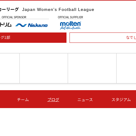
カーリーグ
Japan Women's Football League
OFFICIAL
SPONSOR
OFFICIAL
SUPPLIER
グ1部
なで
土) 15:00
第16節 09/05 (土) 16:00
第16節 09/05 (土) 17:00
第16節 09
チーム
ブログ
ニュース
スタジアム
星
ＡＧＦ
いちご
-
-
愛媛Ｌ
Ｓ世田谷
伊賀ＦＣ
ヴィアマ
Ａハリマ
Ｖ市原Ｌ