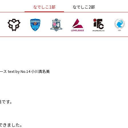
なでしこ1部
なでしこ2部
ース
text by No.14 小川真名美
美です。
、
できました。