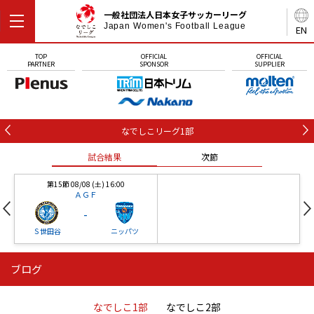
一般社団法人日本女子サッカーリーグ
Japan Women's Football League
EN
TOP
OFFICIAL
OFFICIAL
PARTNER
SPONSOR
SUPPLIER
なでしこリーグ1部
試合結果
次節
第15節 08/08 (土) 16:00
ＡＧＦ
-
Ｓ世田谷
ニッパツ
ブログ
第16節 09/05 (土) 15:00
第16節 09/05 (土) 15:00
試合結果
次節
ニッパツ
石人の星
-
-
なでしこ1部
なでしこ2部