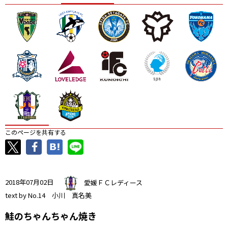
ニッパツ
名古屋
静岡
愛媛Ｌ
このページを共有する
2018年07月02日
愛媛ＦＣレディース
text by No.14 小川 真名美
鮭のちゃんちゃん焼き