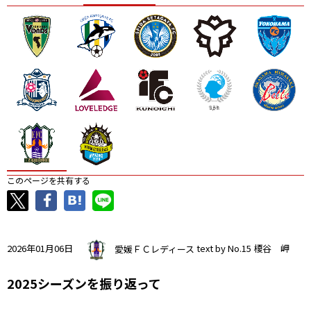
ニッパツ
名古屋
静岡
愛媛Ｌ
このページを共有する
2026年01月06日
愛媛ＦＣレディース
text by No.15 榎谷 岬
2025シーズンを振り返って