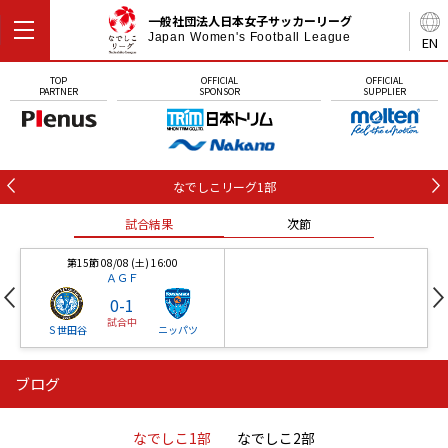
一般社団法人日本女子サッカーリーグ
Japan Women's Football League
EN
TOP
OFFICIAL
OFFICIAL
PARTNER
SPONSOR
SUPPLIER
なでしこリーグ1部
試合結果
次節
第15節 08/08 (土) 16:00
ＡＧＦ
0
-
1
試合中
Ｓ世田谷
ニッパツ
ブログ
第16節 09/05 (土) 15:00
第16節 09/05 (土) 15:00
試合結果
次節
ニッパツ
石人の星
-
-
なでしこ1部
なでしこ2部