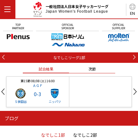
一般社団法人日本女子サッカーリーグ
Japan Women's Football League
EN
TOP
OFFICIAL
OFFICIAL
PARTNER
SPONSOR
SUPPLIER
なでしこリーグ1部
試合結果
次節
第15節 08/08 (土) 16:00
ＡＧＦ
0
-
3
Ｓ世田谷
ニッパツ
ブログ
第16節 09/05 (土) 15:00
第16節 09/05 (土) 15:00
試合結果
次節
ニッパツ
石人の星
-
-
なでしこ1部
なでしこ2部