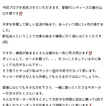
今回ブログを担当させていただきます、愛媛FCレディース32番の山
口千尋です
大学を卒業して新しい生活が始まり、あっという間に1ヶ月が過ぎま
した。
新社会人ということで仕事も始まり練習に行く頃にはくたくたです
(笑)
ですが、練習が始まるとそんな疲れも一気に吹き飛びます
ダッシュして、ボールを蹴って、、、きついことをしているのに楽
しくて仕方がないんです
そう思うとやっぱり私はサッカー
が大好きだなって思います。
サッカーが好きな人なら共感してもらえるのではないでしょうか。
愛媛にはとても大きな力を下さり、一緒に闘ってくださるサポータ
ーの方々がたくさんいます。
そんなサポーターの方々とそして大好きな仲間と試合に勝って1回で
も多くのラインダンスが出来るよう頑張りたいと思います