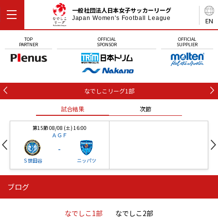
一般社団法人日本女子サッカーリーグ
Japan Women's Football League
EN
TOP
OFFICIAL
OFFICIAL
PARTNER
SPONSOR
SUPPLIER
なでしこリーグ1部
試合結果
次節
第15節 08/08 (土) 16:00
ＡＧＦ
-
Ｓ世田谷
ニッパツ
ブログ
第16節 09/05 (土) 15:00
第16節 09/05 (土) 15:00
試合結果
次節
ニッパツ
石人の星
-
-
なでしこ1部
なでしこ2部