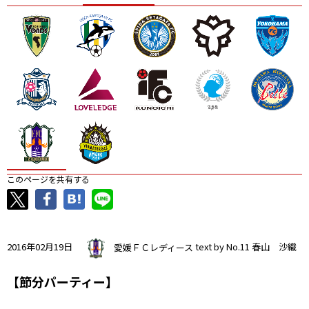
ニッパツ
名古屋
静岡
愛媛Ｌ
このページを共有する
2016年02月19日
愛媛ＦＣレディース
text by No.11 春山 沙織
【節分パーティー】