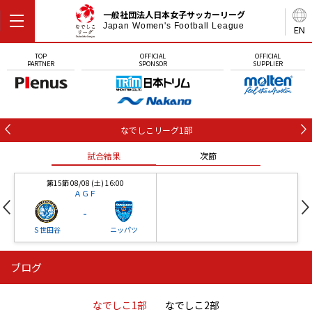
一般社団法人日本女子サッカーリーグ
Japan Women's Football League
EN
TOP
OFFICIAL
OFFICIAL
PARTNER
SPONSOR
SUPPLIER
なでしこリーグ1部
試合結果
次節
第15節 08/08 (土) 16:00
ＡＧＦ
-
Ｓ世田谷
ニッパツ
ブログ
第16節 09/05 (土) 15:00
第16節 09/05 (土) 15:00
試合結果
次節
ニッパツ
石人の星
-
-
なでしこ1部
なでしこ2部