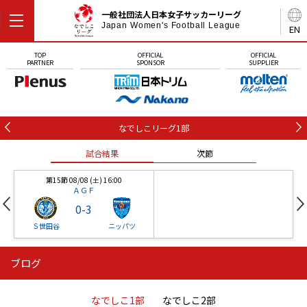
一般社団法人日本女子サッカーリーグ
Japan Women's Football League
EN
TOP
OFFICIAL
OFFICIAL
PARTNER
SPONSOR
SUPPLIER
なでしこリーグ1部
試合結果
次節
第15節 08/08 (土) 16:00
ＡＧＦ
0
-
3
Ｓ世田谷
ニッパツ
ブログ
第16節 09/05 (土) 15:00
第16節 09/05 (土) 15:00
試合結果
次節
ニッパツ
石人の星
-
-
なでしこ1部
なでしこ2部