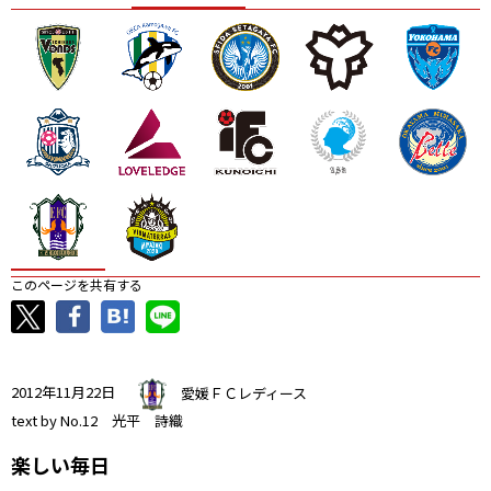
ニッパツ
名古屋
静岡
愛媛Ｌ
このページを共有する
2012年11月22日
愛媛ＦＣレディース
text by No.12 光平 詩織
楽しい毎日