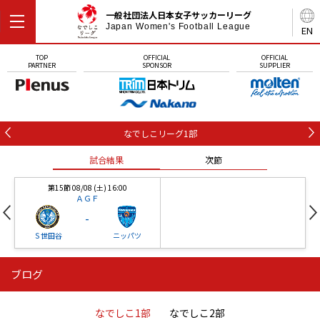
一般社団法人日本女子サッカーリーグ
Japan Women's Football League
EN
TOP
OFFICIAL
OFFICIAL
PARTNER
SPONSOR
SUPPLIER
なでしこリーグ1部
試合結果
次節
第15節 08/08 (土) 16:00
ＡＧＦ
-
Ｓ世田谷
ニッパツ
ブログ
第16節 09/05 (土) 15:00
第16節 09/05 (土) 15:00
試合結果
次節
ニッパツ
石人の星
-
-
なでしこ1部
なでしこ2部