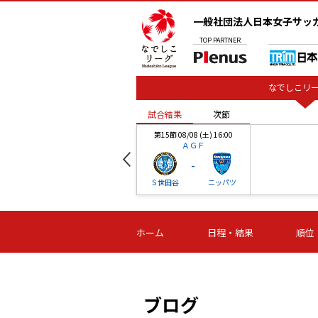
一般社団法人日本女子サッ
TOP
PARTNER
なでしこリー
試合結果
次節
00
第15節 08/08 (土) 16:00
ＡＧＦ
-
ベル
Ｓ世田谷
ニッパツ
試合結果
次節
00
第16節 09/06 (日) 15:00
第16節 09/05 (土) 15:00
第16節 09/05 (
ホーム
日程・結果
順位
津山
ニッパツ
石人の
-
-
-
体大
湯郷ベル
オルカ
ニッパツ
名古屋
静岡
ブログ