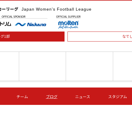
カーリーグ
Japan Women's Football League
OFFICIAL
SPONSOR
OFFICIAL
SUPPLIER
グ1部
なで
土) 15:00
第16節 09/05 (土) 16:00
第16節 09/05 (土) 17:00
第16節 09
チーム
ブログ
ニュース
スタジアム
星
ＡＧＦ
いちご
-
-
愛媛Ｌ
Ｓ世田谷
伊賀ＦＣ
ヴィアマ
Ａハリマ
Ｖ市原Ｌ