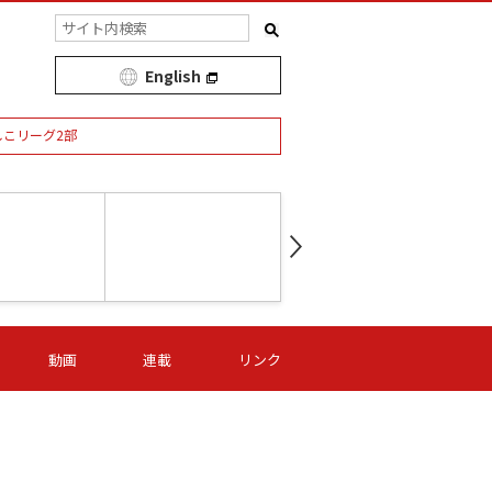
English
しこリーグ2部
第16節 09/05 (土) 15:00
第
ニッパツ
-
ニッパツ
名古屋
/06 (日) 15:00
第16節 09/06 (日) 15:00
第16節 09/05 (土) 15:00
第
動画
連載
リンク
オリプリ
津山
ニッパツ
-
-
-
Ｓ日体大
湯郷ベル
オルカ
ニッパツ
名古屋