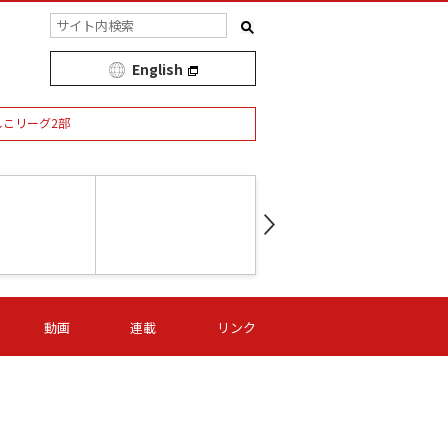
English
しこリーグ2部
第16節 09/05 (土) 15:00
第
ニッパツ
-
ニッパツ
名古屋
/06 (日) 15:00
第16節 09/06 (日) 15:00
第16節 09/05 (土) 15:00
第
動画
連載
リンク
オリプリ
津山
ニッパツ
-
-
-
Ｓ日体大
湯郷ベル
オルカ
ニッパツ
名古屋