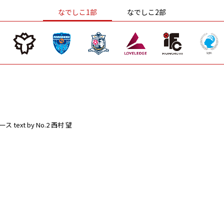
なでしこ1部
なでしこ2部
ース
text by No.2 西村 望