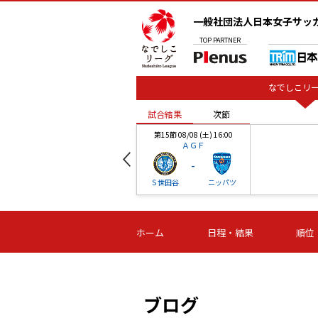
一般社団法人日本女子サッ
TOP
PARTNER
なでしこリー
試合結果
次節
00
第15節 08/08 (土) 16:00
ＡＧＦ
-
ベル
Ｓ世田谷
ニッパツ
試合結果
次節
00
第16節 09/06 (日) 15:00
第16節 09/05 (土) 15:00
第16節 09/05 (
ホーム
日程・結果
順位
津山
ニッパツ
石人の
-
-
-
体大
湯郷ベル
オルカ
ニッパツ
名古屋
静岡
ブログ