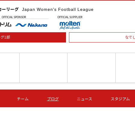
カーリーグ
Japan Women's Football League
OFFICIAL
SPONSOR
OFFICIAL
SUPPLIER
グ1部
なで
土) 15:00
第16節 09/05 (土) 16:00
第16節 09/05 (土) 17:00
第16節 09
チーム
ブログ
ニュース
スタジアム
星
ＡＧＦ
いちご
-
-
愛媛Ｌ
Ｓ世田谷
伊賀ＦＣ
ヴィアマ
Ａハリマ
Ｖ市原Ｌ