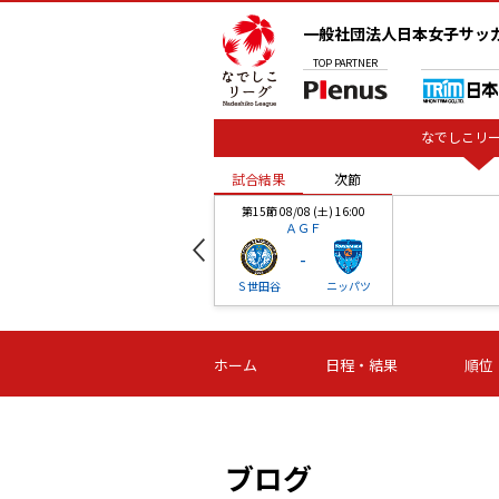
一般社団法人日本女子サッ
TOP
PARTNER
なでしこリー
試合結果
次節
00
第15節 08/08 (土) 16:00
ＡＧＦ
-
ベル
Ｓ世田谷
ニッパツ
試合結果
次節
00
第16節 09/06 (日) 15:00
第16節 09/05 (土) 15:00
第16節 09/05 (
ホーム
日程・結果
順位
津山
ニッパツ
石人の
-
-
-
体大
湯郷ベル
オルカ
ニッパツ
名古屋
静岡
ブログ