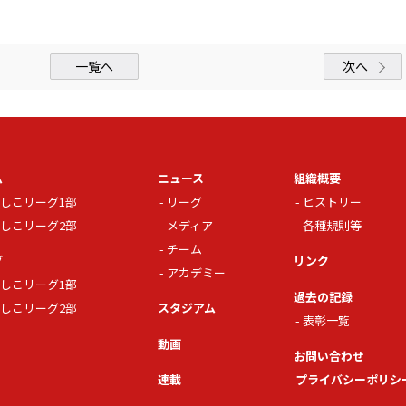
一覧へ
次へ
ム
ニュース
組織概要
しこリーグ1部
リーグ
ヒストリー
しこリーグ2部
メディア
各種規則等
チーム
グ
リンク
アカデミー
しこリーグ1部
過去の記録
しこリーグ2部
スタジアム
表彰一覧
動画
お問い合わせ
連載
プライバシーポリシ