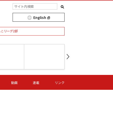
English
しこリーグ2部
第16節 09/05 (土) 15:00
第
ニッパツ
-
ニッパツ
名古屋
/06 (日) 15:00
第16節 09/06 (日) 15:00
第16節 09/05 (土) 15:00
第
動画
連載
リンク
オリプリ
津山
ニッパツ
-
-
-
Ｓ日体大
湯郷ベル
オルカ
ニッパツ
名古屋