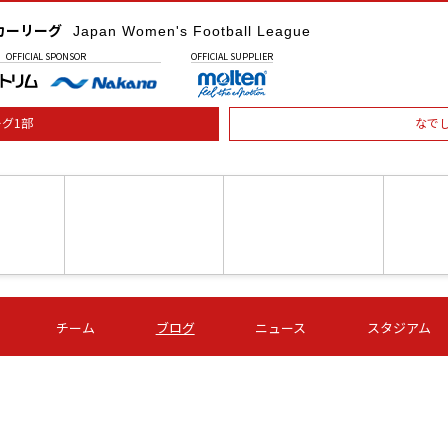
カーリーグ
Japan Women's Football League
OFFICIAL
SPONSOR
OFFICIAL
SUPPLIER
グ1部
なで
土) 15:00
第16節 09/05 (土) 16:00
第16節 09/05 (土) 17:00
第16節 09
チーム
ブログ
ニュース
スタジアム
星
ＡＧＦ
いちご
-
-
愛媛Ｌ
Ｓ世田谷
伊賀ＦＣ
ヴィアマ
Ａハリマ
Ｖ市原Ｌ