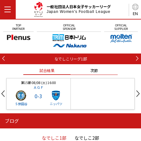
一般社団法人日本女子サッカーリーグ
Japan Women's Football League
EN
TOP
OFFICIAL
OFFICIAL
PARTNER
SPONSOR
SUPPLIER
なでしこリーグ1部
試合結果
次節
第15節 08/08 (土) 16:00
ＡＧＦ
0
-
3
Ｓ世田谷
ニッパツ
ブログ
第16節 09/05 (土) 15:00
第16節 09/05 (土) 15:00
試合結果
次節
ニッパツ
石人の星
-
-
なでしこ1部
なでしこ2部