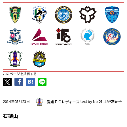
ニッパツ
名古屋
静岡
愛媛Ｌ
このページを共有する
2014年05月23日
愛媛ＦＣレディース
text by No.21 上野友紀子
石鎚山