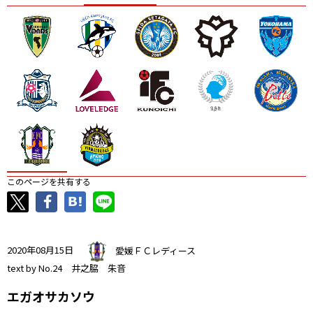
ニッパツ
名古屋
静岡
愛媛Ｌ
このページを共有する
2020年08月15日
愛媛ＦＣレディース
text by No.24 井之脇 朱音
エガオサカソウ