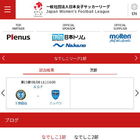
一般社団法人日本女子サッカーリーグ
Japan Women's Football League
EN
TOP
OFFICIAL
OFFICIAL
PARTNER
SPONSOR
SUPPLIER
なでしこリーグ1部
試合結果
次節
第15節 08/08 (土) 16:00
ＡＧＦ
-
Ｓ世田谷
ニッパツ
ブログ
第16節 09/05 (土) 15:00
第16節 09/05 (土) 15:00
試合結果
次節
ニッパツ
石人の星
-
-
なでしこ1部
なでしこ2部