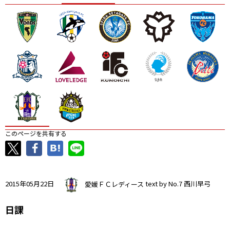
ニッパツ
名古屋
静岡
愛媛Ｌ
このページを共有する
2015年05月22日
愛媛ＦＣレディース
text by No.7 西川早弓
日課