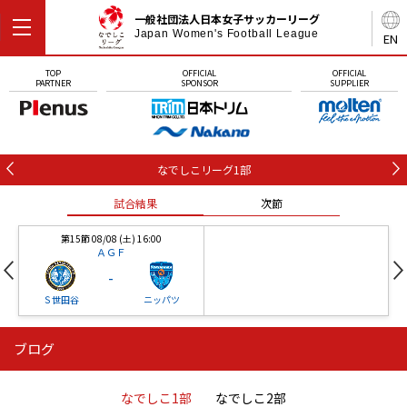
一般社団法人日本女子サッカーリーグ
Japan Women's Football League
EN
TOP
OFFICIAL
OFFICIAL
PARTNER
SPONSOR
SUPPLIER
なでしこリーグ1部
試合結果
次節
第15節 08/08 (土) 16:00
ＡＧＦ
-
Ｓ世田谷
ニッパツ
ブログ
第16節 09/05 (土) 15:00
第16節 09/05 (土) 15:00
試合結果
次節
ニッパツ
石人の星
-
-
なでしこ1部
なでしこ2部