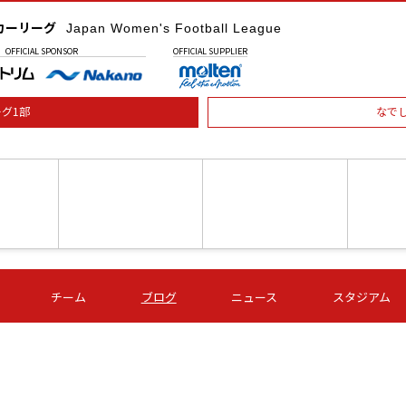
カーリーグ
Japan Women's Football League
OFFICIAL
SPONSOR
OFFICIAL
SUPPLIER
グ1部
なで
土) 15:00
第16節 09/05 (土) 16:00
第16節 09/05 (土) 17:00
第16節 09
チーム
ブログ
ニュース
スタジアム
星
ＡＧＦ
いちご
-
-
愛媛Ｌ
Ｓ世田谷
伊賀ＦＣ
ヴィアマ
Ａハリマ
Ｖ市原Ｌ