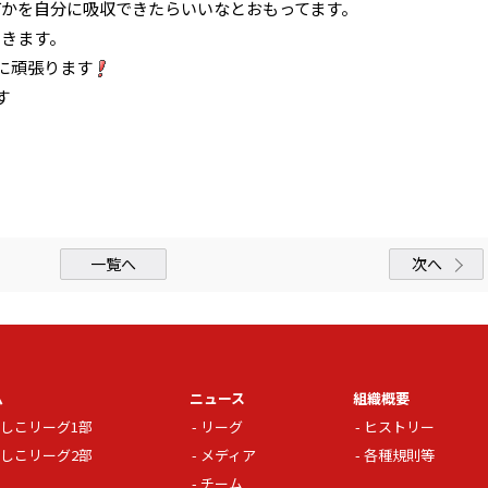
何かを自分に吸収できたらいいなとおもってます。
てきます。
に頑張ります
す
一覧へ
次へ
ム
ニュース
組織概要
しこリーグ1部
リーグ
ヒストリー
しこリーグ2部
メディア
各種規則等
チーム