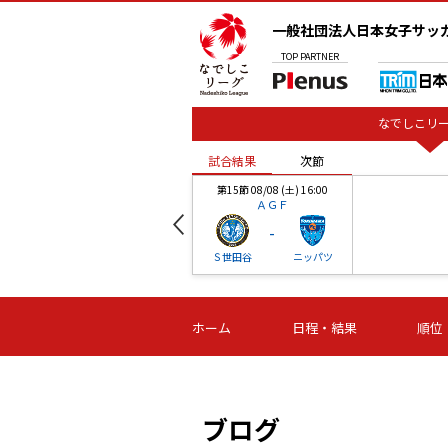
一般社団法人日本女子サッ
TOP
PARTNER
なでしこリー
試合結果
次節
00
第15節 08/08 (土) 16:00
ＡＧＦ
-
ベル
Ｓ世田谷
ニッパツ
試合結果
次節
00
第16節 09/06 (日) 15:00
第16節 09/05 (土) 15:00
第16節 09/05 (
ホーム
日程・結果
順位
津山
ニッパツ
石人の
-
-
-
体大
湯郷ベル
オルカ
ニッパツ
名古屋
静岡
ブログ