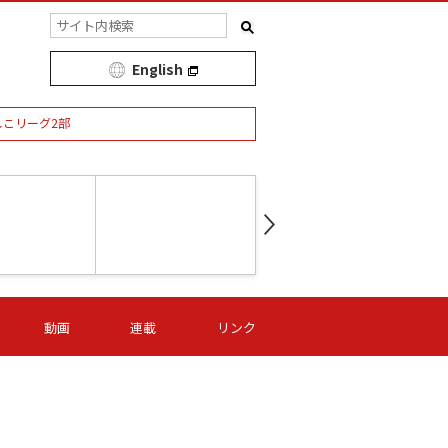
English
しこリーグ2部
第16節 09/05 (土) 15:00
第
ニッパツ
-
ニッパツ
名古屋
/06 (日) 15:00
第16節 09/06 (日) 15:00
第16節 09/05 (土) 15:00
第
動画
連載
リンク
オリプリ
津山
ニッパツ
-
-
-
Ｓ日体大
湯郷ベル
オルカ
ニッパツ
名古屋