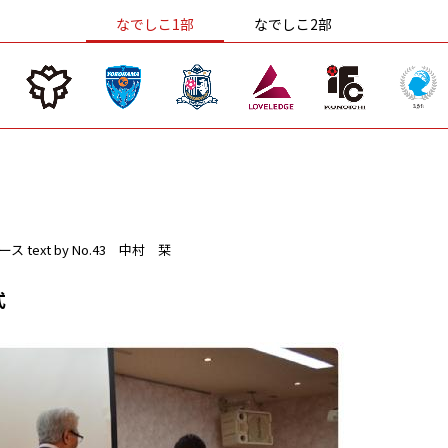
なでしこ1部
なでしこ2部
ース
text by No.43 中村 栞
式