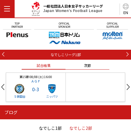
一般社団法人日本女子サッカーリーグ
Japan Women's Football League
EN
TOP
OFFICIAL
OFFICIAL
PARTNER
SPONSOR
SUPPLIER
なでしこリーグ1部
試合結果
次節
第15節 08/08 (土) 16:00
ＡＧＦ
0
-
3
Ｓ世田谷
ニッパツ
ブログ
第16節 09/05 (土) 15:00
第16節 09/05 (土) 15:00
試合結果
次節
ニッパツ
石人の星
-
-
なでしこ1部
なでしこ2部