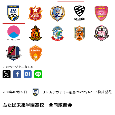
ニッパツ
名古屋
静岡
愛媛Ｌ
このページを共有する
2024年02月27日
ＪＦＡアカデミー福島
text by No.17 松井 望花
ふたば未来学園高校 合同練習会