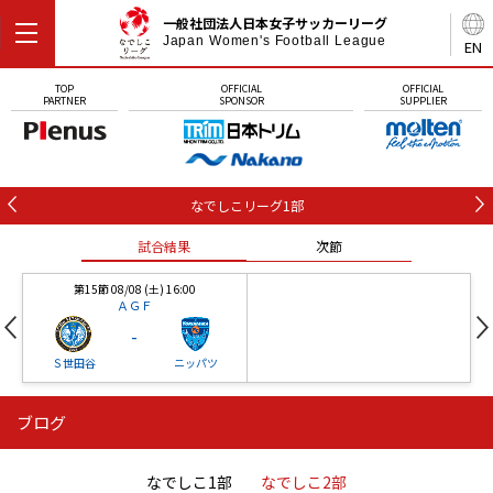
一般社団法人日本女子サッカーリーグ
Japan Women's Football League
EN
TOP
OFFICIAL
OFFICIAL
PARTNER
SPONSOR
SUPPLIER
なでしこリーグ1部
試合結果
次節
第15節 08/08 (土) 16:00
ＡＧＦ
-
Ｓ世田谷
ニッパツ
ブログ
第16節 09/05 (土) 15:00
第16節 09/05 (土) 15:00
試合結果
次節
ニッパツ
石人の星
-
-
なでしこ1部
なでしこ2部