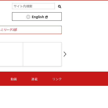
English
しこリーグ2部
第16節 09/05 (土) 15:00
第
ニッパツ
-
ニッパツ
名古屋
/06 (日) 15:00
第16節 09/06 (日) 15:00
第16節 09/05 (土) 15:00
第
動画
連載
リンク
オリプリ
津山
ニッパツ
-
-
-
Ｓ日体大
湯郷ベル
オルカ
ニッパツ
名古屋