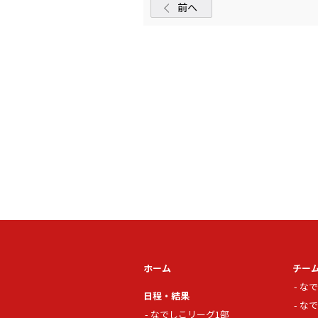
前へ
ホーム
チー
なで
日程・結果
なで
なでしこリーグ1部