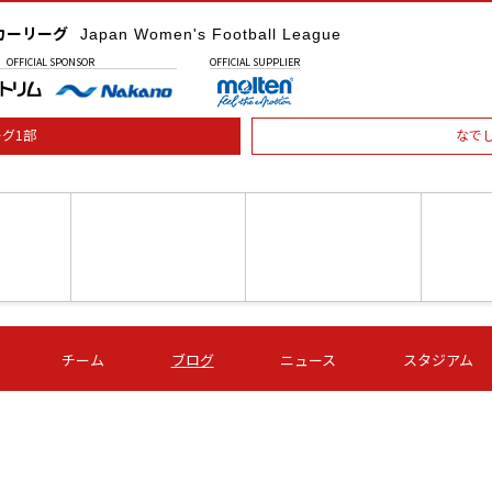
カーリーグ
Japan Women's Football League
OFFICIAL
SPONSOR
OFFICIAL
SUPPLIER
グ1部
なで
土) 15:00
第16節 09/05 (土) 16:00
第16節 09/05 (土) 17:00
第16節 09
チーム
ブログ
ニュース
スタジアム
星
ＡＧＦ
いちご
-
-
愛媛Ｌ
Ｓ世田谷
伊賀ＦＣ
ヴィアマ
Ａハリマ
Ｖ市原Ｌ