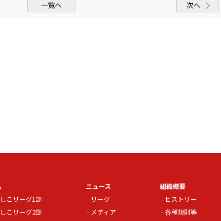
一覧へ
次へ
ム
ニュース
組織概要
しこリーグ1部
リーグ
ヒストリー
しこリーグ2部
メディア
各種規則等