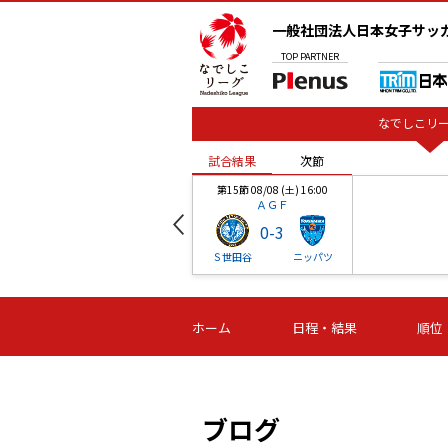
一般社団法人日本女子サッ
TOP
PARTNER
なでしこリー
試合結果
次節
00
第15節 08/08 (土) 16:00
ＡＧＦ
0
-
3
ベル
Ｓ世田谷
ニッパツ
試合結果
次節
00
第16節 09/06 (日) 15:00
第16節 09/05 (土) 15:00
第16節 09/05 (
ホーム
日程・結果
順位
津山
ニッパツ
石人の
-
-
-
体大
湯郷ベル
オルカ
ニッパツ
名古屋
静岡
ブログ