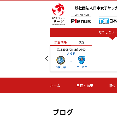
一般社団法人日本女子サッ
TOP
PARTNER
なでしこリー
試合結果
次節
00
第15節 08/08 (土) 16:00
ＡＧＦ
-
ベル
Ｓ世田谷
ニッパツ
試合結果
次節
00
第16節 09/06 (日) 15:00
第16節 09/05 (土) 15:00
第16節 09/05 (
ホーム
日程・結果
順位
津山
ニッパツ
石人の
-
-
-
体大
湯郷ベル
オルカ
ニッパツ
名古屋
静岡
ブログ