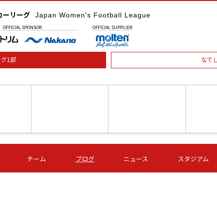
カーリーグ
Japan Women's Football League
OFFICIAL
SPONSOR
OFFICIAL
SUPPLIER
グ1部
なで
土) 15:00
第16節 09/05 (土) 16:00
第16節 09/05 (土) 17:00
第16節 09
チーム
ブログ
ニュース
スタジアム
星
ＡＧＦ
いちご
-
-
愛媛Ｌ
Ｓ世田谷
伊賀ＦＣ
ヴィアマ
Ａハリマ
Ｖ市原Ｌ