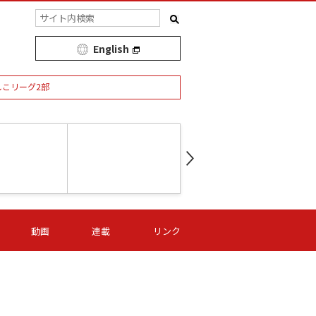
English
しこリーグ2部
第16節 09/05 (土) 15:00
第
ニッパツ
-
ニッパツ
名古屋
/06 (日) 15:00
第16節 09/06 (日) 15:00
第16節 09/05 (土) 15:00
第
動画
連載
リンク
オリプリ
津山
ニッパツ
-
-
-
Ｓ日体大
湯郷ベル
オルカ
ニッパツ
名古屋