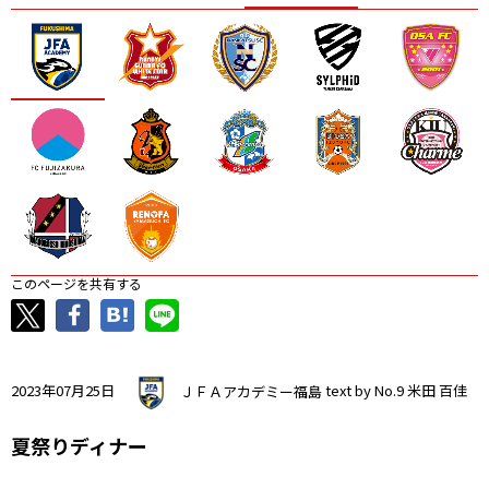
ニッパツ
名古屋
静岡
愛媛Ｌ
このページを共有する
2023年07月25日
ＪＦＡアカデミー福島
text by No.9 米田 百佳
夏祭りディナー