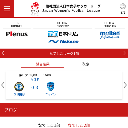
一般社団法人日本女子サッカーリーグ
Japan Women's Football League
EN
TOP
OFFICIAL
OFFICIAL
PARTNER
SPONSOR
SUPPLIER
なでしこリーグ1部
試合結果
次節
第15節 08/08 (土) 16:00
ＡＧＦ
0
-
3
Ｓ世田谷
ニッパツ
ブログ
第16節 09/05 (土) 15:00
第16節 09/05 (土) 15:00
試合結果
次節
ニッパツ
石人の星
-
-
なでしこ1部
なでしこ2部