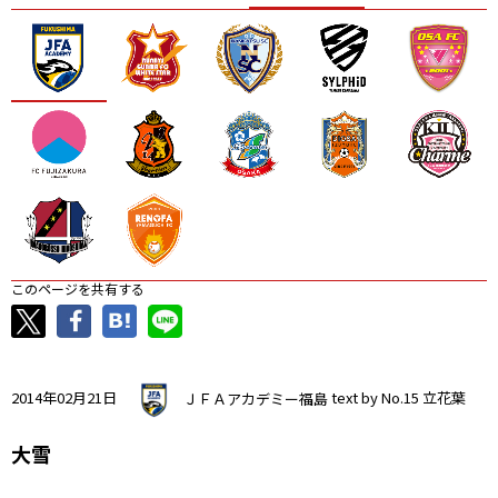
ニッパツ
名古屋
静岡
愛媛Ｌ
このページを共有する
2014年02月21日
ＪＦＡアカデミー福島
text by No.15 立花葉
大雪