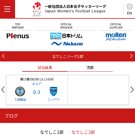
一般社団法人日本女子サッカーリーグ
Japan Women's Football League
EN
TOP
OFFICIAL
OFFICIAL
PARTNER
SPONSOR
SUPPLIER
なでしこリーグ1部
試合結果
次節
第15節 08/08 (土) 16:00
ＡＧＦ
0
-
3
Ｓ世田谷
ニッパツ
ブログ
第16節 09/05 (土) 15:00
第16節 09/05 (土) 15:00
試合結果
次節
ニッパツ
石人の星
-
-
なでしこ1部
なでしこ2部