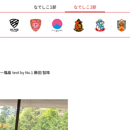
なでしこ1部
なでしこ2部
ー福島
text by No.1 藤田 智陽