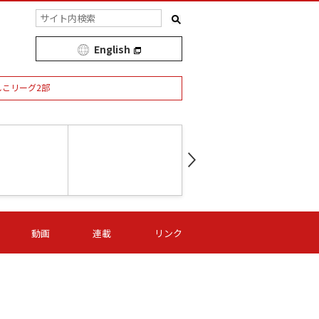
English
しこリーグ2部
第16節 09/05 (土) 15:00
第
ニッパツ
-
ニッパツ
名古屋
/06 (日) 15:00
第16節 09/06 (日) 15:00
第16節 09/05 (土) 15:00
第
動画
連載
リンク
オリプリ
津山
ニッパツ
-
-
-
Ｓ日体大
湯郷ベル
オルカ
ニッパツ
名古屋