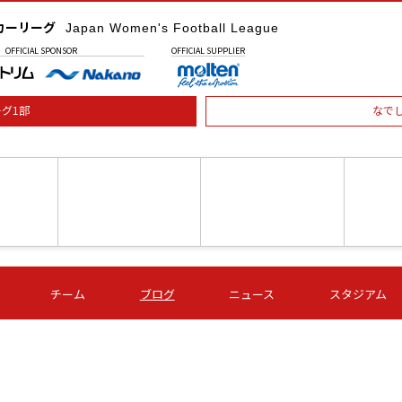
カーリーグ
Japan Women's Football League
OFFICIAL
SPONSOR
OFFICIAL
SUPPLIER
グ1部
なで
土) 15:00
第16節 09/05 (土) 16:00
第16節 09/05 (土) 17:00
第16節 09
チーム
ブログ
ニュース
スタジアム
星
ＡＧＦ
いちご
-
-
愛媛Ｌ
Ｓ世田谷
伊賀ＦＣ
ヴィアマ
Ａハリマ
Ｖ市原Ｌ