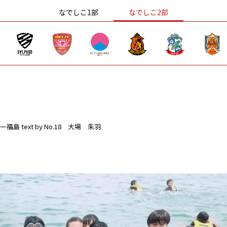
なでしこ1部
なでしこ2部
ー福島
text by No.18 大場 朱羽