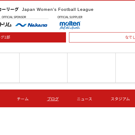
カーリーグ
Japan Women's Football League
OFFICIAL
SPONSOR
OFFICIAL
SUPPLIER
グ1部
なで
土) 15:00
第16節 09/05 (土) 16:00
第16節 09/05 (土) 17:00
第16節 09
チーム
ブログ
ニュース
スタジアム
星
ＡＧＦ
いちご
-
-
愛媛Ｌ
Ｓ世田谷
伊賀ＦＣ
ヴィアマ
Ａハリマ
Ｖ市原Ｌ