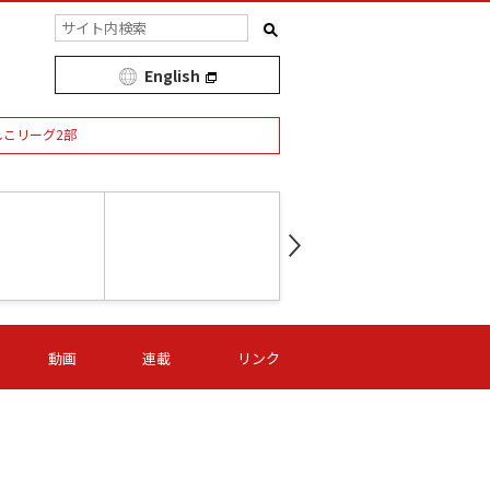
English
しこリーグ2部
第16節 09/05 (土) 15:00
第
ニッパツ
-
ニッパツ
名古屋
/06 (日) 15:00
第16節 09/06 (日) 15:00
第16節 09/05 (土) 15:00
第
動画
連載
リンク
オリプリ
津山
ニッパツ
-
-
-
Ｓ日体大
湯郷ベル
オルカ
ニッパツ
名古屋