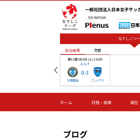
一般社団法人日本女子サッ
TOP
PARTNER
なでしこリー
試合結果
次節
00
第15節 08/08 (土) 16:00
ＡＧＦ
0
-
3
ベル
Ｓ世田谷
ニッパツ
試合結果
次節
00
第16節 09/06 (日) 15:00
第16節 09/05 (土) 15:00
第16節 09/05 (
ホーム
日程・結果
順位
津山
ニッパツ
石人の
-
-
-
体大
湯郷ベル
オルカ
ニッパツ
名古屋
静岡
ブログ