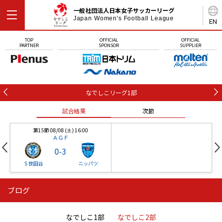
一般社団法人日本女子サッカーリーグ
Japan Women's Football League
EN
TOP
OFFICIAL
OFFICIAL
PARTNER
SPONSOR
SUPPLIER
なでしこリーグ1部
試合結果
次節
第15節 08/08 (土) 16:00
ＡＧＦ
0
-
3
Ｓ世田谷
ニッパツ
ブログ
第16節 09/05 (土) 15:00
第16節 09/05 (土) 15:00
試合結果
次節
ニッパツ
石人の星
-
-
なでしこ1部
なでしこ2部