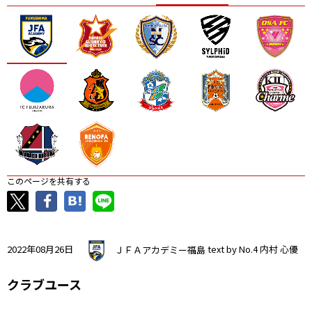
ニッパツ
名古屋
静岡
愛媛Ｌ
このページを共有する
2022年08月26日
ＪＦＡアカデミー福島
text by No.4 内村 心優
クラブユース