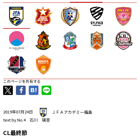
ニッパツ
名古屋
静岡
愛媛Ｌ
このページを共有する
2019年07月24日
ＪＦＡアカデミー福島
text by No.4 石川 璃音
CL最終節