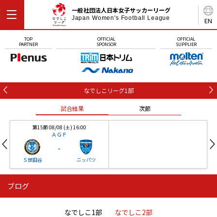
一般社団法人日本女子サッカーリーグ
Japan Women's Football League
EN
TOP
OFFICIAL
OFFICIAL
PARTNER
SPONSOR
SUPPLIER
なでしこリーグ1部
試合結果
次節
第15節 08/08 (土) 16:00
ＡＧＦ
-
Ｓ世田谷
ニッパツ
ブログ
第16節 09/05 (土) 15:00
第16節 09/05 (土) 15:00
試合結果
次節
ニッパツ
石人の星
-
-
なでしこ1部
なでしこ2部