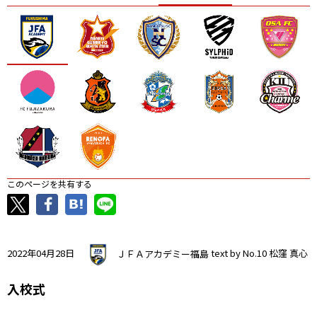
ニッパツ
名古屋
静岡
愛媛Ｌ
このページを共有する
2022年04月28日
ＪＦＡアカデミー福島
text by No.10 松窪 真心
入校式