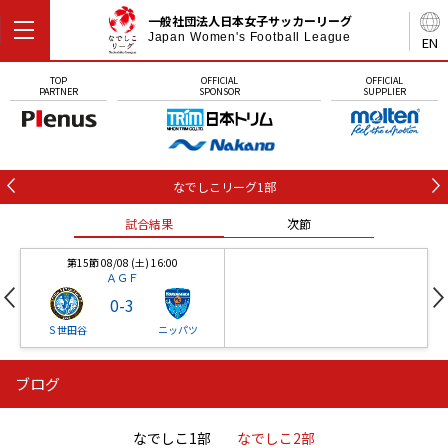
一般社団法人日本女子サッカーリーグ
Japan Women's Football League
EN
TOP
OFFICIAL
OFFICIAL
PARTNER
SPONSOR
SUPPLIER
なでしこリーグ1部
試合結果
次節
第15節 08/08 (土) 16:00
ＡＧＦ
0
-
3
Ｓ世田谷
ニッパツ
ブログ
第16節 09/05 (土) 15:00
第16節 09/05 (土) 15:00
試合結果
次節
ニッパツ
石人の星
-
-
なでしこ1部
なでしこ2部