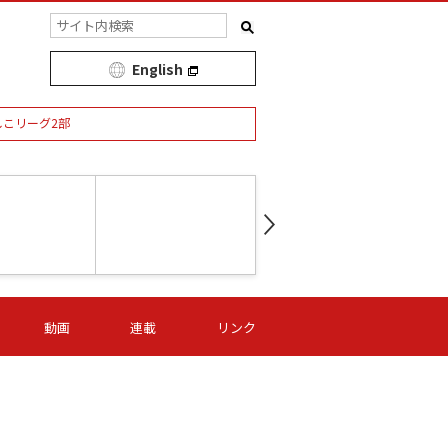
English
しこリーグ2部
第16節 09/05 (土) 15:00
第
ニッパツ
-
ニッパツ
名古屋
/06 (日) 15:00
第16節 09/06 (日) 15:00
第16節 09/05 (土) 15:00
第
動画
連載
リンク
オリプリ
津山
ニッパツ
-
-
-
Ｓ日体大
湯郷ベル
オルカ
ニッパツ
名古屋