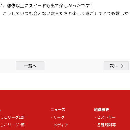
が、想像以上にスピードも出て楽しかったです！
、こうしていつも会えない友人たちと楽しく過ごせてとても嬉しか
一覧へ
次へ
ム
ニュース
組織概要
しこリーグ1部
リーグ
ヒストリー
しこリーグ2部
メディア
各種規則等