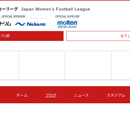
カーリーグ
Japan Women's Football League
OFFICIAL
SPONSOR
OFFICIAL
SUPPLIER
グ1部
なで
土) 15:00
第16節 09/05 (土) 16:00
第16節 09/05 (土) 17:00
第16節 09
チーム
ブログ
ニュース
スタジアム
星
ＡＧＦ
いちご
-
-
愛媛Ｌ
Ｓ世田谷
伊賀ＦＣ
ヴィアマ
Ａハリマ
Ｖ市原Ｌ