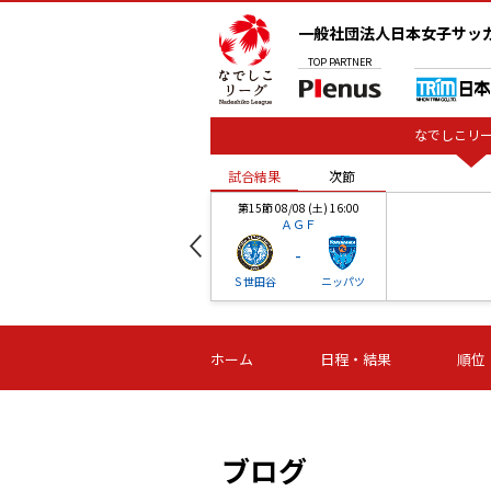
一般社団法人日本女子サッ
TOP
PARTNER
なでしこリー
試合結果
次節
00
第15節 08/08 (土) 16:00
ＡＧＦ
-
ベル
Ｓ世田谷
ニッパツ
試合結果
次節
00
第16節 09/06 (日) 15:00
第16節 09/05 (土) 15:00
第16節 09/05 (
ホーム
日程・結果
順位
津山
ニッパツ
石人の
-
-
-
体大
湯郷ベル
オルカ
ニッパツ
名古屋
静岡
ブログ