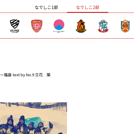
なでしこ1部
なでしこ2部
ー福島
text by No.9 立花 葉