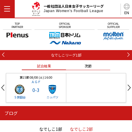
一般社団法人日本女子サッカーリーグ
Japan Women's Football League
EN
TOP
OFFICIAL
OFFICIAL
PARTNER
SPONSOR
SUPPLIER
なでしこリーグ1部
試合結果
次節
第15節 08/08 (土) 16:00
ＡＧＦ
0
-
3
Ｓ世田谷
ニッパツ
ブログ
第16節 09/05 (土) 15:00
第16節 09/05 (土) 15:00
試合結果
次節
ニッパツ
石人の星
-
-
なでしこ1部
なでしこ2部