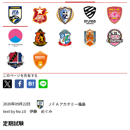
ニッパツ
名古屋
静岡
愛媛Ｌ
このページを共有する
2020年09月22日
ＪＦＡアカデミー福島
text by No.10 伊藤 めぐみ
定期試験