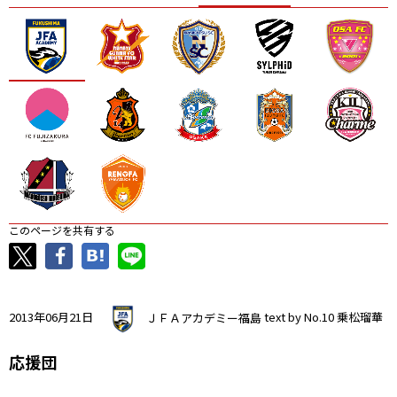
ニッパツ
名古屋
静岡
愛媛Ｌ
このページを共有する
2013年06月21日
ＪＦＡアカデミー福島
text by No.10 乗松瑠華
応援団