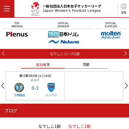
一般社団法人日本女子サッカーリーグ
Japan Women's Football League
EN
TOP
OFFICIAL
OFFICIAL
PARTNER
SPONSOR
SUPPLIER
なでしこリーグ1部
試合結果
次節
第15節 08/08 (土) 16:00
ＡＧＦ
0
-
3
Ｓ世田谷
ニッパツ
ブログ
第16節 09/05 (土) 15:00
第16節 09/05 (土) 15:00
試合結果
次節
ニッパツ
石人の星
-
-
なでしこ1部
なでしこ2部