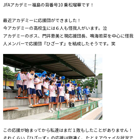
JFAアカデミー福島の背番号10 乗松瑠華です！
最近アカデミーに応援団ができました！
今アカデミーの高校生には６人も怪我人がいます。泣
アカデミーのボス、門井恵美と現応援団長、鳴海若菜を中心に怪我
人メンバーで応援団『ひざーず』を結成したそうです。笑
この応援が始まってから私達はまだ１敗もしたことがありません！
それくらい『ひざーず』の応援は物凄く、たとえアウェイな状況で