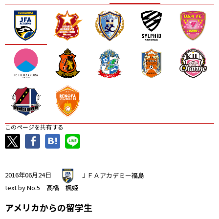
ニッパツ
名古屋
静岡
愛媛Ｌ
このページを共有する
2016年06月24日
ＪＦＡアカデミー福島
text by No.5 髙橋 楓姫
アメリカからの留学生