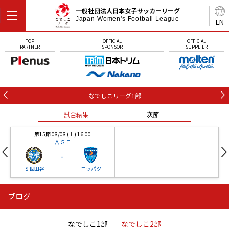
一般社団法人日本女子サッカーリーグ
Japan Women's Football League
EN
TOP
OFFICIAL
OFFICIAL
PARTNER
SPONSOR
SUPPLIER
なでしこリーグ1部
試合結果
次節
第15節 08/08 (土) 16:00
ＡＧＦ
-
Ｓ世田谷
ニッパツ
ブログ
第16節 09/05 (土) 15:00
第16節 09/05 (土) 15:00
試合結果
次節
ニッパツ
石人の星
-
-
なでしこ1部
なでしこ2部