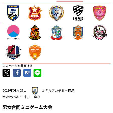
ニッパツ
名古屋
静岡
愛媛Ｌ
このページを共有する
2019年01月25日
ＪＦＡアカデミー福島
text by No.7 十川 ゆき
男女合同ミニゲーム大会