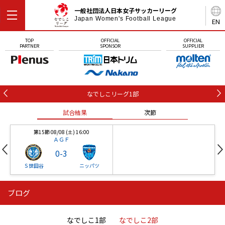
一般社団法人日本女子サッカーリーグ
Japan Women's Football League
EN
TOP
OFFICIAL
OFFICIAL
PARTNER
SPONSOR
SUPPLIER
なでしこリーグ1部
試合結果
次節
第15節 08/08 (土) 16:00
ＡＧＦ
0
-
3
Ｓ世田谷
ニッパツ
ブログ
第16節 09/05 (土) 15:00
第16節 09/05 (土) 15:00
試合結果
次節
ニッパツ
石人の星
-
-
なでしこ1部
なでしこ2部