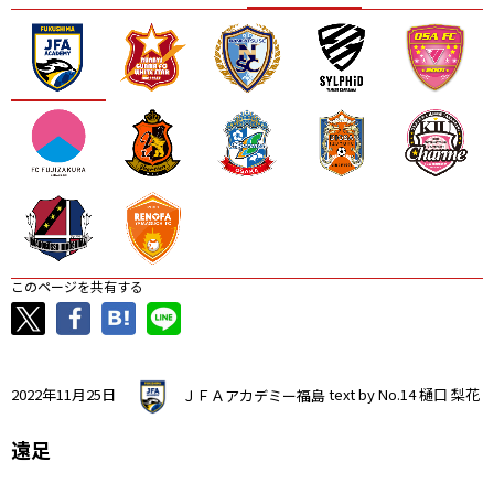
ニッパツ
名古屋
静岡
愛媛Ｌ
このページを共有する
2022年11月25日
ＪＦＡアカデミー福島
text by No.14 樋口 梨花
遠足