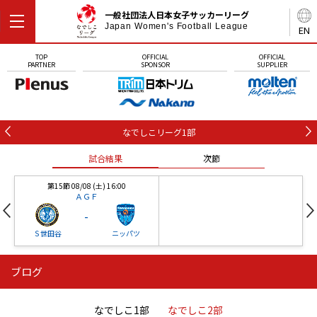
一般社団法人日本女子サッカーリーグ
Japan Women's Football League
EN
TOP
OFFICIAL
OFFICIAL
PARTNER
SPONSOR
SUPPLIER
なでしこリーグ1部
試合結果
次節
第15節 08/08 (土) 16:00
ＡＧＦ
-
Ｓ世田谷
ニッパツ
ブログ
第16節 09/05 (土) 15:00
第16節 09/05 (土) 15:00
試合結果
次節
ニッパツ
石人の星
-
-
なでしこ1部
なでしこ2部