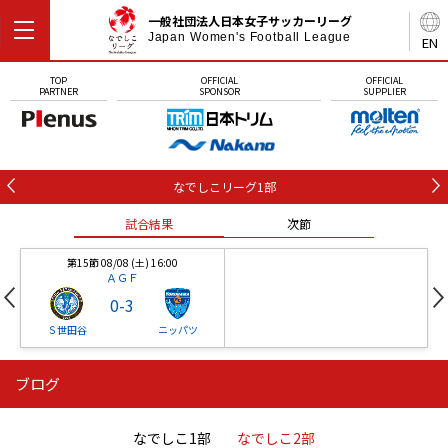
一般社団法人日本女子サッカーリーグ
Japan Women's Football League
EN
TOP
OFFICIAL
OFFICIAL
PARTNER
SPONSOR
SUPPLIER
なでしこリーグ1部
試合結果
次節
第15節 08/08 (土) 16:00
ＡＧＦ
0
-
3
Ｓ世田谷
ニッパツ
ブログ
第16節 09/05 (土) 15:00
第16節 09/05 (土) 15:00
試合結果
次節
ニッパツ
石人の星
-
-
なでしこ1部
なでしこ2部