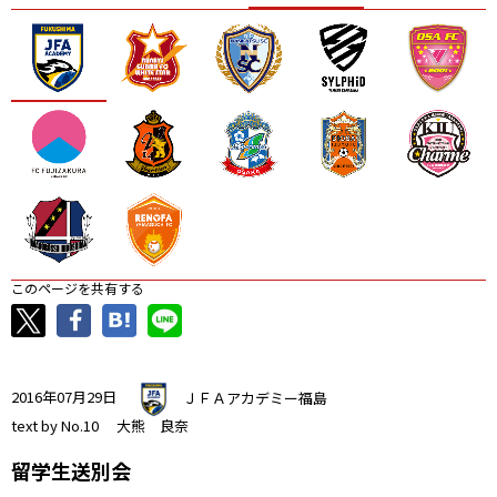
ニッパツ
名古屋
静岡
愛媛Ｌ
このページを共有する
2016年07月29日
ＪＦＡアカデミー福島
text by No.10 大熊 良奈
留学生送別会