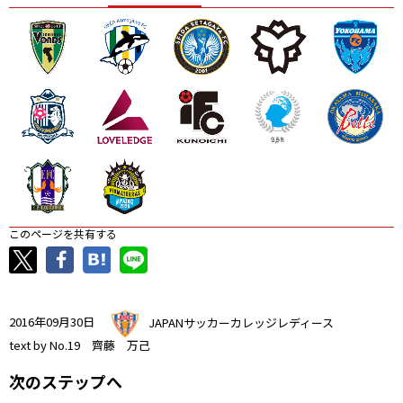
ニッパツ
名古屋
静岡
愛媛Ｌ
このページを共有する
2016年09月30日
JAPANサッカーカレッジレディース
text by No.19 齊藤 万己
次のステップへ