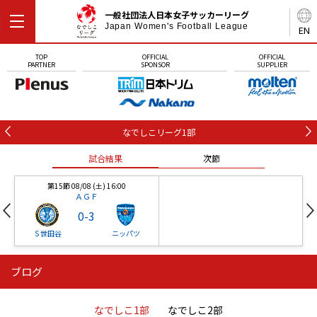
一般社団法人日本女子サッカーリーグ
Japan Women's Football League
EN
TOP
OFFICIAL
OFFICIAL
PARTNER
SPONSOR
SUPPLIER
なでしこリーグ1部
試合結果
次節
第15節 08/08 (土) 16:00
ＡＧＦ
0
-
3
Ｓ世田谷
ニッパツ
ブログ
第16節 09/05 (土) 15:00
第16節 09/05 (土) 15:00
試合結果
次節
ニッパツ
石人の星
-
-
なでしこ1部
なでしこ2部