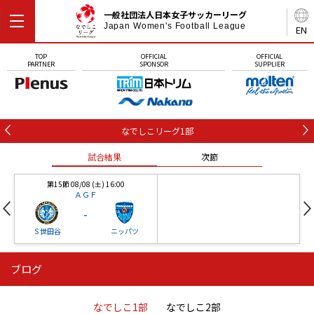
一般社団法人日本女子サッカーリーグ
Japan Women's Football League
EN
TOP
OFFICIAL
OFFICIAL
PARTNER
SPONSOR
SUPPLIER
なでしこリーグ1部
試合結果
次節
第15節 08/08 (土) 16:00
ＡＧＦ
-
Ｓ世田谷
ニッパツ
ブログ
第16節 09/05 (土) 15:00
第16節 09/05 (土) 15:00
試合結果
次節
ニッパツ
石人の星
-
-
なでしこ1部
なでしこ2部