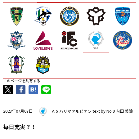
ニッパツ
名古屋
静岡
愛媛Ｌ
このページを共有する
2023年07月07日
ＡＳハリマアルビオン
text by No.9 内田 美鈴
毎日充実？！