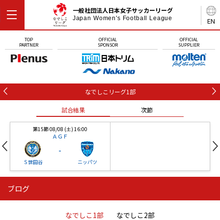
一般社団法人日本女子サッカーリーグ
Japan Women's Football League
EN
TOP
OFFICIAL
OFFICIAL
PARTNER
SPONSOR
SUPPLIER
なでしこリーグ1部
試合結果
次節
第15節 08/08 (土) 16:00
ＡＧＦ
-
Ｓ世田谷
ニッパツ
ブログ
第16節 09/05 (土) 15:00
第16節 09/05 (土) 15:00
試合結果
次節
ニッパツ
石人の星
-
-
なでしこ1部
なでしこ2部