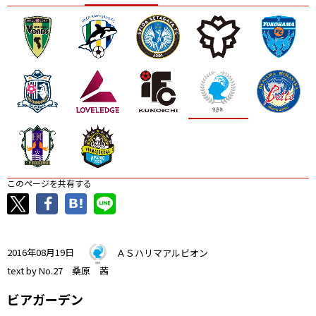
ニッパツ
名古屋
静岡
愛媛Ｌ
このページを共有する
2016年08月19日
ＡＳハリマアルビオン
text by No.27 桑原 茜
ビアガーデン