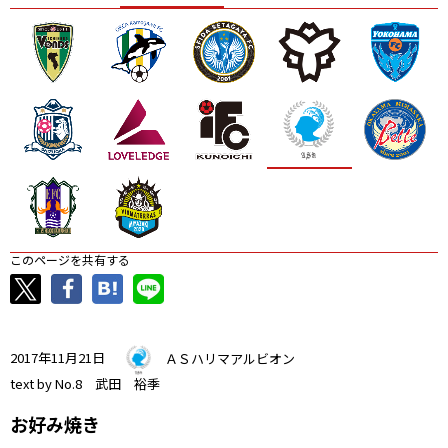
ニッパツ
名古屋
静岡
愛媛Ｌ
このページを共有する
2017年11月21日
ＡＳハリマアルビオン
text by No.8 武田 裕季
お好み焼き