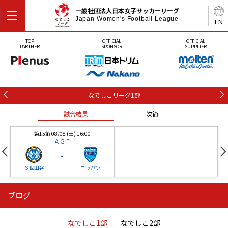
一般社団法人日本女子サッカーリーグ
Japan Women's Football League
EN
TOP
OFFICIAL
OFFICIAL
PARTNER
SPONSOR
SUPPLIER
なでしこリーグ1部
試合結果
次節
第15節 08/08 (土) 16:00
ＡＧＦ
-
Ｓ世田谷
ニッパツ
ブログ
第16節 09/05 (土) 15:00
第16節 09/05 (土) 15:00
試合結果
次節
ニッパツ
石人の星
-
-
なでしこ1部
なでしこ2部