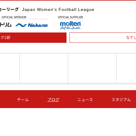
カーリーグ
Japan Women's Football League
OFFICIAL
SPONSOR
OFFICIAL
SUPPLIER
グ1部
なで
土) 15:00
第16節 09/05 (土) 16:00
第16節 09/05 (土) 17:00
第16節 09
チーム
ブログ
ニュース
スタジアム
星
ＡＧＦ
いちご
-
-
愛媛Ｌ
Ｓ世田谷
伊賀ＦＣ
ヴィアマ
Ａハリマ
Ｖ市原Ｌ