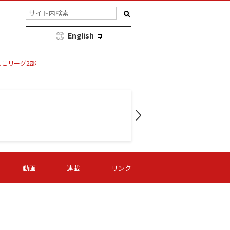
English
しこリーグ2部
第16節 09/05 (土) 15:00
第
ニッパツ
-
ニッパツ
名古屋
/06 (日) 15:00
第16節 09/06 (日) 15:00
第16節 09/05 (土) 15:00
第
動画
連載
リンク
オリプリ
津山
ニッパツ
-
-
-
Ｓ日体大
湯郷ベル
オルカ
ニッパツ
名古屋