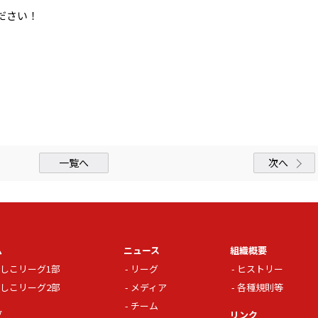
ださい！
一覧へ
次へ
ム
ニュース
組織概要
しこリーグ1部
リーグ
ヒストリー
しこリーグ2部
メディア
各種規則等
チーム
グ
リンク