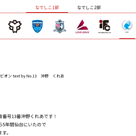
なでしこ1部
なでしこ2部
ビオン
text by No.13 沖野 くれあ
背番号13番沖野くれあです！
ら5年間仙台にいたので
ます。