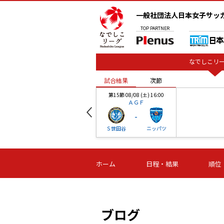
一般社団法人日本女子サッ
TOP
PARTNER
なでしこリー
試合結果
次節
00
第15節 08/08 (土) 16:00
ＡＧＦ
-
ベル
Ｓ世田谷
ニッパツ
試合結果
次節
00
第16節 09/06 (日) 15:00
第16節 09/05 (土) 15:00
第16節 09/05 (
ホーム
日程・結果
順位
津山
ニッパツ
石人の
-
-
-
体大
湯郷ベル
オルカ
ニッパツ
名古屋
静岡
ブログ