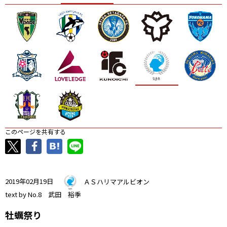
ニッパツ
名古屋
静岡
愛媛Ｌ
このページを共有する
2019年02月19日
ＡＳハリマアルビオン
text by No.8 武田 裕季
牡蠣祭り