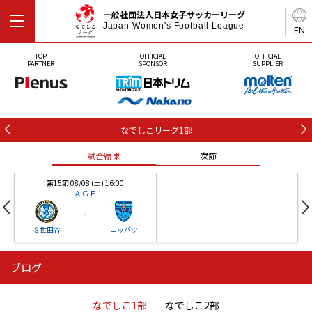
一般社団法人日本女子サッカーリーグ
Japan Women's Football League
EN
TOP
OFFICIAL
OFFICIAL
PARTNER
SPONSOR
SUPPLIER
なでしこリーグ1部
試合結果
次節
第15節 08/08 (土) 16:00
ＡＧＦ
-
Ｓ世田谷
ニッパツ
ブログ
第16節 09/05 (土) 15:00
第16節 09/05 (土) 15:00
試合結果
次節
ニッパツ
石人の星
-
-
なでしこ1部
なでしこ2部