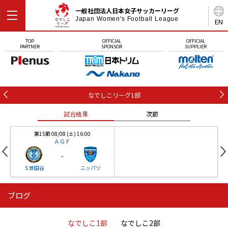
一般社団法人日本女子サッカーリーグ
Japan Women's Football League
EN
TOP
OFFICIAL
OFFICIAL
PARTNER
SPONSOR
SUPPLIER
なでしこリーグ1部
試合結果
次節
第15節 08/08 (土) 16:00
ＡＧＦ
-
Ｓ世田谷
ニッパツ
ブログ
第16節 09/05 (土) 15:00
第16節 09/05 (土) 15:00
試合結果
次節
ニッパツ
石人の星
-
-
なでしこ1部
なでしこ2部