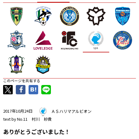
ニッパツ
名古屋
静岡
愛媛Ｌ
このページを共有する
2017年10月24日
ＡＳハリマアルビオン
text by No.11 村川 紗貴
ありがとうございました！