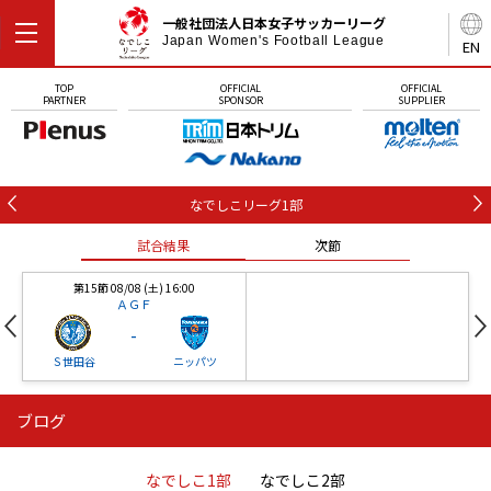
一般社団法人日本女子サッカーリーグ
Japan Women's Football League
EN
TOP
OFFICIAL
OFFICIAL
PARTNER
SPONSOR
SUPPLIER
なでしこリーグ1部
試合結果
次節
第15節 08/08 (土) 16:00
ＡＧＦ
-
Ｓ世田谷
ニッパツ
ブログ
第16節 09/05 (土) 15:00
第16節 09/05 (土) 15:00
試合結果
次節
ニッパツ
石人の星
-
-
なでしこ1部
なでしこ2部