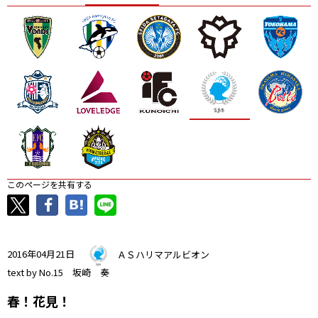
ニッパツ
名古屋
静岡
愛媛Ｌ
このページを共有する
2016年04月21日
ＡＳハリマアルビオン
text by No.15 坂崎 奏
春！花見！