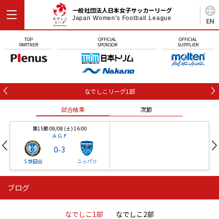
一般社団法人日本女子サッカーリーグ
Japan Women's Football League
EN
TOP
OFFICIAL
OFFICIAL
PARTNER
SPONSOR
SUPPLIER
なでしこリーグ1部
試合結果
次節
第15節 08/08 (土) 16:00
ＡＧＦ
0
-
3
Ｓ世田谷
ニッパツ
ブログ
第16節 09/05 (土) 15:00
第16節 09/05 (土) 15:00
試合結果
次節
ニッパツ
石人の星
-
-
なでしこ1部
なでしこ2部