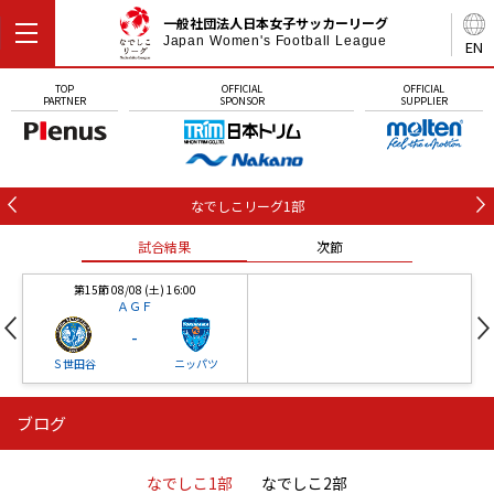
一般社団法人日本女子サッカーリーグ
Japan Women's Football League
EN
TOP
OFFICIAL
OFFICIAL
PARTNER
SPONSOR
SUPPLIER
なでしこリーグ1部
試合結果
次節
第15節 08/08 (土) 16:00
ＡＧＦ
-
Ｓ世田谷
ニッパツ
ブログ
第16節 09/05 (土) 15:00
第16節 09/05 (土) 15:00
試合結果
次節
ニッパツ
石人の星
-
-
なでしこ1部
なでしこ2部