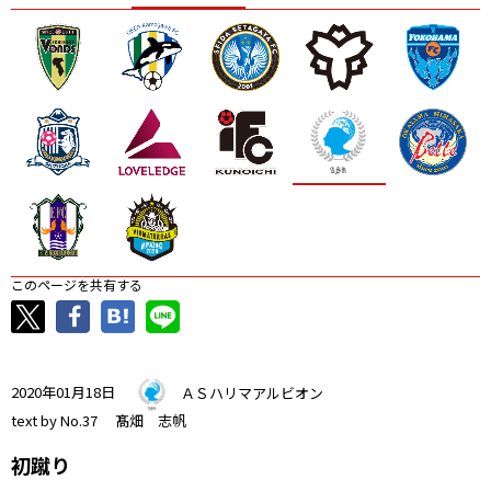
ニッパツ
名古屋
静岡
愛媛Ｌ
このページを共有する
2020年01月18日
ＡＳハリマアルビオン
text by No.37 髙畑 志帆
初蹴り