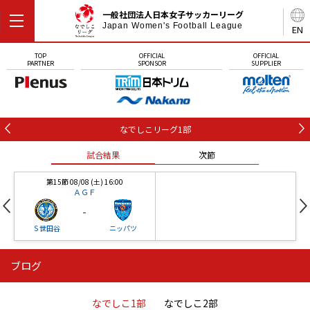
一般社団法人日本女子サッカーリーグ
Japan Women's Football League
EN
TOP
OFFICIAL
OFFICIAL
PARTNER
SPONSOR
SUPPLIER
なでしこリーグ1部
試合結果
次節
第15節 08/08 (土) 16:00
ＡＧＦ
-
Ｓ世田谷
ニッパツ
ブログ
第16節 09/05 (土) 15:00
第16節 09/05 (土) 15:00
試合結果
次節
ニッパツ
石人の星
-
-
なでしこ1部
なでしこ2部