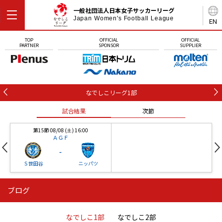
一般社団法人日本女子サッカーリーグ
Japan Women's Football League
EN
TOP
OFFICIAL
OFFICIAL
PARTNER
SPONSOR
SUPPLIER
なでしこリーグ1部
試合結果
次節
第15節 08/08 (土) 16:00
ＡＧＦ
-
Ｓ世田谷
ニッパツ
ブログ
第16節 09/05 (土) 15:00
第16節 09/05 (土) 15:00
試合結果
次節
ニッパツ
石人の星
-
-
なでしこ1部
なでしこ2部