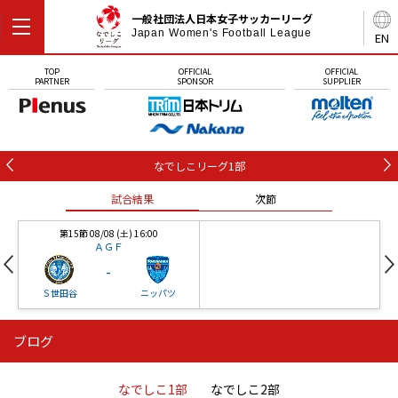
一般社団法人日本女子サッカーリーグ
Japan Women's Football League
EN
TOP
OFFICIAL
OFFICIAL
PARTNER
SPONSOR
SUPPLIER
なでしこリーグ1部
試合結果
次節
第15節 08/08 (土) 16:00
ＡＧＦ
-
Ｓ世田谷
ニッパツ
ブログ
第16節 09/05 (土) 15:00
第16節 09/05 (土) 15:00
試合結果
次節
ニッパツ
石人の星
-
-
なでしこ1部
なでしこ2部