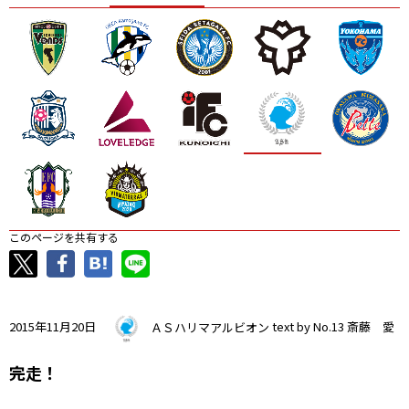
ニッパツ
名古屋
静岡
愛媛Ｌ
このページを共有する
2015年11月20日
ＡＳハリマアルビオン
text by No.13 斎藤 愛
完走！